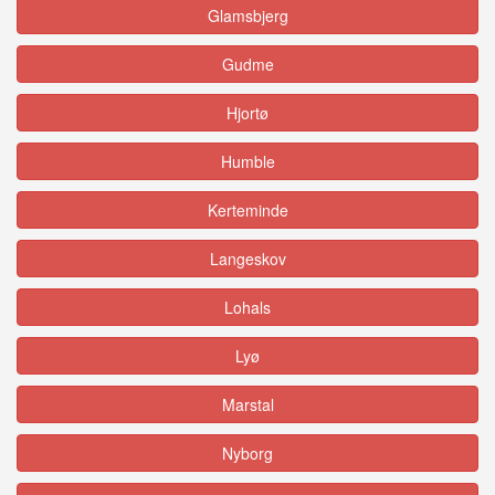
Glamsbjerg
Gudme
Hjortø
Humble
Kerteminde
Langeskov
Lohals
Lyø
Marstal
Nyborg