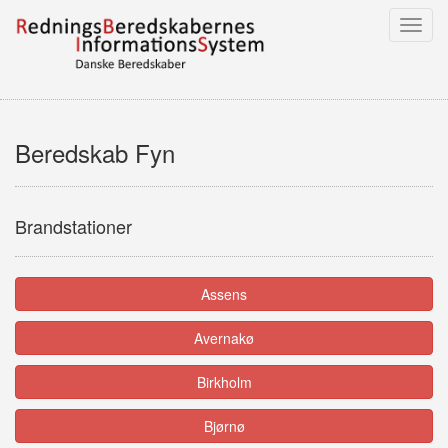
Toggl
navig
Beredskab Fyn
Brandstationer
Assens
Avernakø
Birkholm
Bjørnø