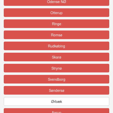
Odense NØ
Otterup
Ringe
Romsø
Rudkøbing
Skarø
Strynø
Svendborg
Søndersø
Ørbæk
Aarup