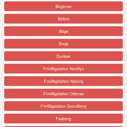
Bogense
Bolbro
Bågø
Drejø
Dunkær
Frivillligstation Nordfyn
Frivillligstation Nyborg
Frivillligstation Odense
Frivillligstation Svendborg
Faaborg