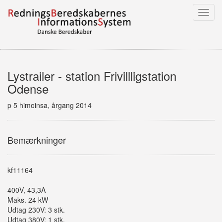
Toggl
navig
Lystrailer - station Frivillligstation
Odense
p 5 himoinsa, årgang 2014
Bemærkninger
kf11164
400V, 43,3A
Maks. 24 kW
Udtag 230V: 3 stk.
Udtag 380V: 1 stk.