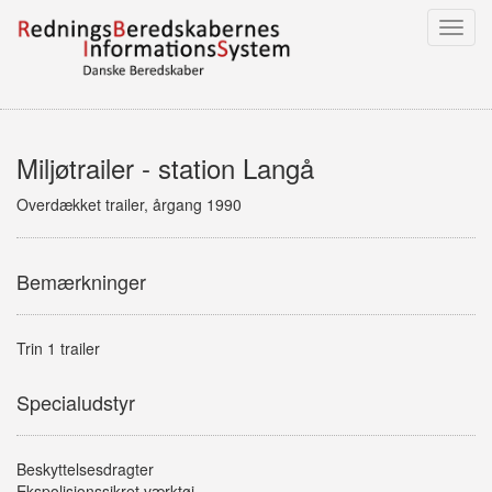
Toggl
navig
Miljøtrailer - station Langå
Overdækket trailer, årgang 1990
Bemærkninger
Trin 1 trailer
Specialudstyr
Beskyttelsesdragter
Ekspolisionssikret værktøj