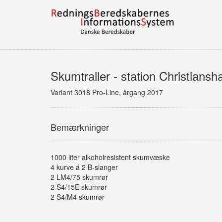
Skumtrailer - station Christiansh
Variant 3018 Pro-Line, årgang 2017
Bemærkninger
1000 liter alkoholresistent skumvæske
4 kurve á 2 B-slanger
2 LM4/75 skumrør
2 S4/15E skumrør
2 S4/M4 skumrør