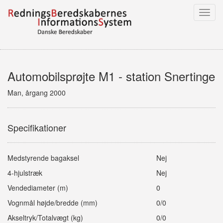
Toggl
navig
Automobilsprøjte M1 - station Snertinge
Man, årgang 2000
Specifikationer
Medstyrende bagaksel
Nej
4-hjulstræk
Nej
Vendediameter (m)
0
Vognmål højde/bredde (mm)
0/0
Akseltryk/Totalvægt (kg)
0/0