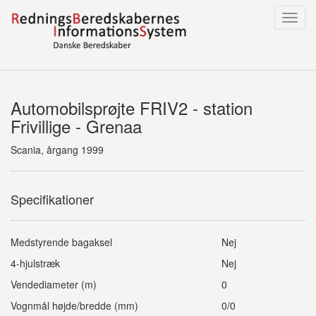
Toggl
navig
Automobilsprøjte FRIV2 - station
Frivillige - Grenaa
Scania, årgang 1999
Specifikationer
Medstyrende bagaksel
Nej
4-hjulstræk
Nej
Vendediameter (m)
0
Vognmål højde/bredde (mm)
0/0