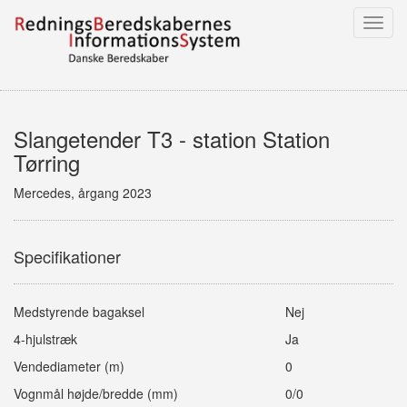
Toggl
navig
Slangetender T3 - station Station
Tørring
Mercedes, årgang 2023
Specifikationer
Medstyrende bagaksel
Nej
4-hjulstræk
Ja
Vendediameter (m)
0
Vognmål højde/bredde (mm)
0/0