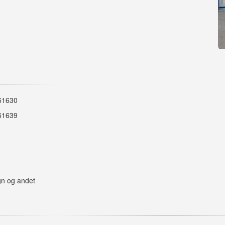
61630
61639
gn og andet