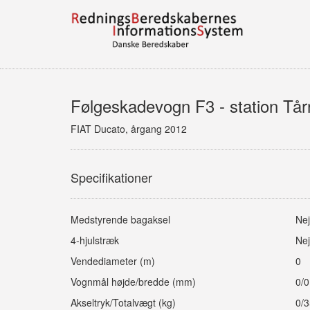
Følgeskadevogn F3 - station Tå
FIAT Ducato, årgang 2012
Specifikationer
Medstyrende bagaksel
Nej
4-hjulstræk
Nej
Vendediameter (m)
0
Vognmål højde/bredde (mm)
0/0
Akseltryk/Totalvægt (kg)
0/