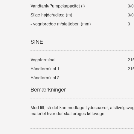
Vandtank/Pumpekapacitet (l)
0/0
Stige højde/udlæg (m)
0/0
- vognbredde m/støtteben (mm)
0
SINE
Vognterminal
21
Håndterminal 1
21
Håndterminal 2
Bemærkninger
Med lift, så det kan medtage flydespærer, afstivnigsvo
materiel hvor der skal bruges løftevogn.