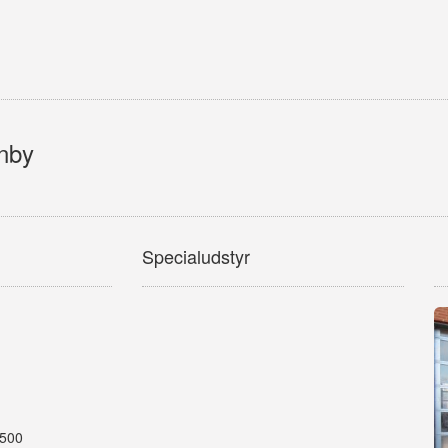
rnby
Specialudstyr
3500