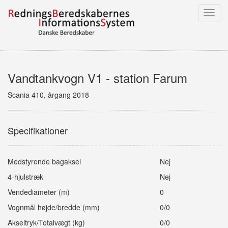
Toggl
navig
Vandtankvogn V1 - station Farum
Scania 410, årgang 2018
Specifikationer
Medstyrende bagaksel
Nej
4-hjulstræk
Nej
Vendediameter (m)
0
Vognmål højde/bredde (mm)
0/0
Akseltryk/Totalvægt (kg)
0/0