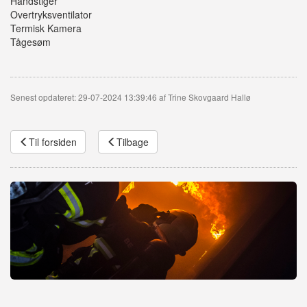
Håndstiger
Overtryksventilator
Termisk Kamera
Tågesøm
Senest opdateret: 29-07-2024 13:39:46 af Trine Skovgaard Hallø
Til forsiden
Tilbage