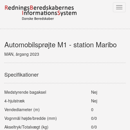
Toggl
navig
Automobilsprøjte M1 - station Maribo
MAN, årgang 2023
Specifikationer
Medstyrende bagaksel
Nej
4-hjulstræk
Nej
Vendediameter (m)
0
Vognmål højde/bredde (mm)
0/0
Akseltryk/Totalvægt (kg)
0/0