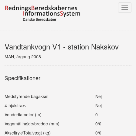
Toggl
navig
Vandtankvogn V1 - station Nakskov
MAN, årgang 2008
Specifikationer
Medstyrende bagaksel
Nej
4-hjulstræk
Nej
Vendediameter (m)
0
Vognmål højde/bredde (mm)
0/0
Akseltryk/Totalvægt (kg)
0/0