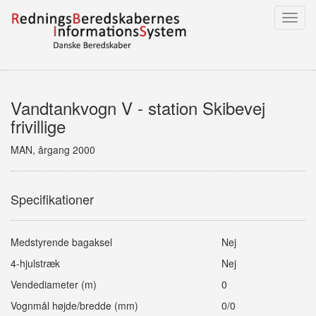
Toggl
navig
Vandtankvogn V - station Skibevej
frivillige
MAN, årgang 2000
Specifikationer
Medstyrende bagaksel
Nej
4-hjulstræk
Nej
Vendediameter (m)
0
Vognmål højde/bredde (mm)
0/0