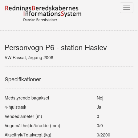
Toggl
navig
Personvogn P6 - station Haslev
VW Passat, årgang 2006
Specifikationer
Medstyrende bagaksel
Nej
4-hjulstræk
Ja
Vendediameter (m)
0
Vognmål højde/bredde (mm)
0/0
Akseltryk/Totalvægt (kg)
0/2200