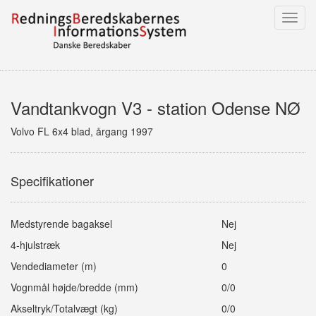
Toggl
navig
Vandtankvogn V3 - station Odense NØ
Volvo FL 6x4 blad, årgang 1997
Specifikationer
Medstyrende bagaksel
Nej
4-hjulstræk
Nej
Vendediameter (m)
0
Vognmål højde/bredde (mm)
0/0
Akseltryk/Totalvægt (kg)
0/0