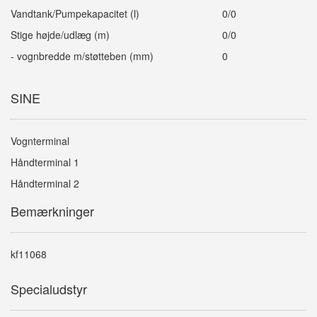
Vandtank/Pumpekapacitet (l)
0/0
Stige højde/udlæg (m)
0/0
- vognbredde m/støtteben (mm)
0
SINE
Vognterminal
Håndterminal 1
Håndterminal 2
Bemærkninger
kf11068
Specialudstyr