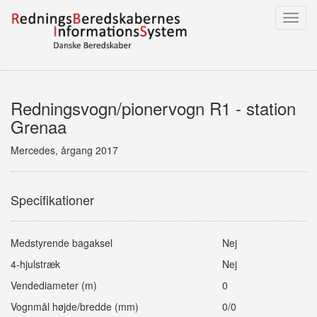
Toggl
navig
Redningsvogn/pionervogn R1 - station
Grenaa
Mercedes, årgang 2017
Specifikationer
Medstyrende bagaksel
Nej
4-hjulstræk
Nej
Vendediameter (m)
0
Vognmål højde/bredde (mm)
0/0