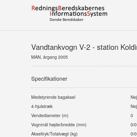
Vandtankvogn V-2 - station Kold
MAN, årgang 2005
Specifikationer
Medstyrende bagaksel
Nej
4-hjulstræk
Nej
Vendediameter (m)
0
Vognmål højde/bredde (mm)
0/0
Akseltryk/Totalvægt (kg)
0/0