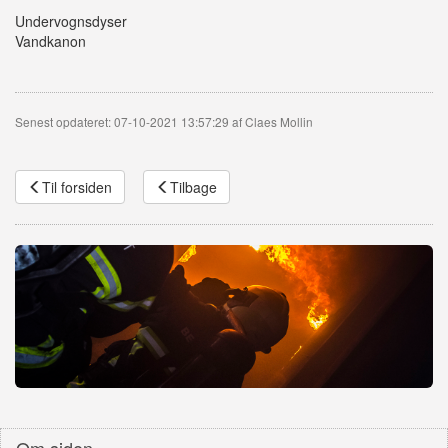
Undervognsdyser
Vandkanon
Senest opdateret: 07-10-2021 13:57:29 af Claes Mollin
Til forsiden
Tilbage
Om siden