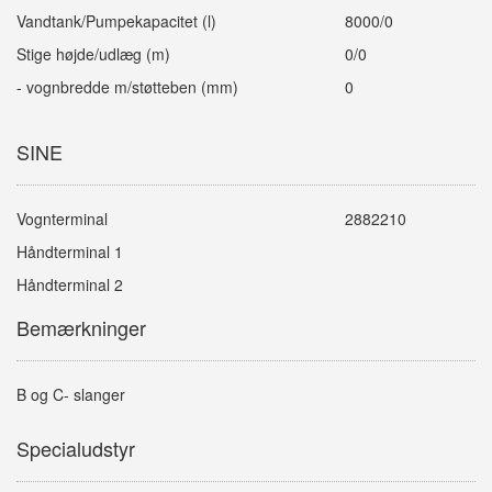
Vandtank/Pumpekapacitet (l)
8000/0
Stige højde/udlæg (m)
0/0
- vognbredde m/støtteben (mm)
0
SINE
Vognterminal
2882210
Håndterminal 1
Håndterminal 2
Bemærkninger
B og C- slanger
Specialudstyr