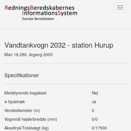
Toggl
navig
Vandtankvogn 2032 - station Hurup
Man 18.280, årgang 2003
Specifikationer
Medstyrende bagaksel
Nej
4-hjulstræk
Ja
Vendediameter (m)
0
Vognmål højde/bredde (mm)
0/0
Akseltryk/Totalvægt (kg)
0/17500