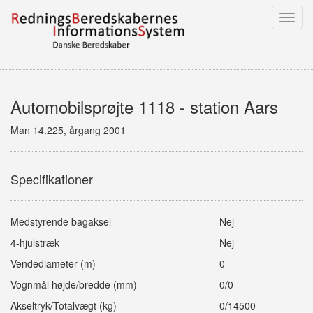
Toggl
navig
Automobilsprøjte 1118 - station Aars
Man 14.225, årgang 2001
Specifikationer
Medstyrende bagaksel
Nej
4-hjulstræk
Nej
Vendediameter (m)
0
Vognmål højde/bredde (mm)
0/0
Akseltryk/Totalvægt (kg)
0/14500