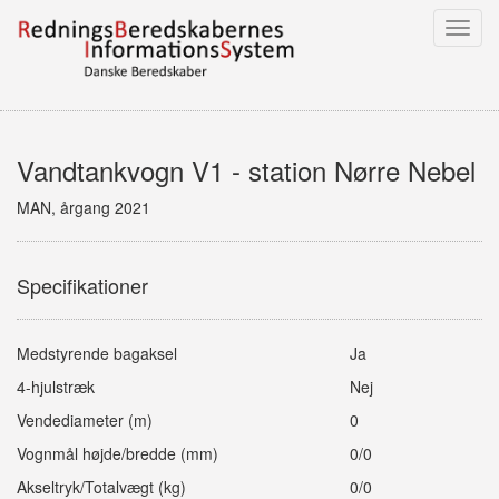
Toggl
navig
Vandtankvogn V1 - station Nørre Nebel
MAN, årgang 2021
Specifikationer
Medstyrende bagaksel
Ja
4-hjulstræk
Nej
Vendediameter (m)
0
Vognmål højde/bredde (mm)
0/0
Akseltryk/Totalvægt (kg)
0/0