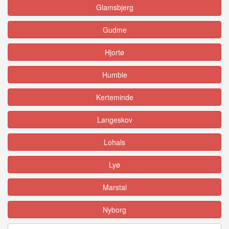
Glamsbjerg
Gudme
Hjortø
Humble
Kerteminde
Langeskov
Lohals
Lyø
Marstal
Nyborg