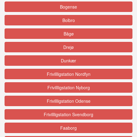
Bogense
Bolbro
Bågø
Drejø
Dunkær
Frivillligstation Nordfyn
Frivillligstation Nyborg
Frivillligstation Odense
Frivillligstation Svendborg
Faaborg