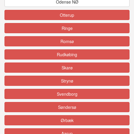
Odense NØ
Otterup
Ringe
Romsø
Rudkøbing
Skarø
Strynø
Svendborg
Søndersø
Ørbæk
Aarup