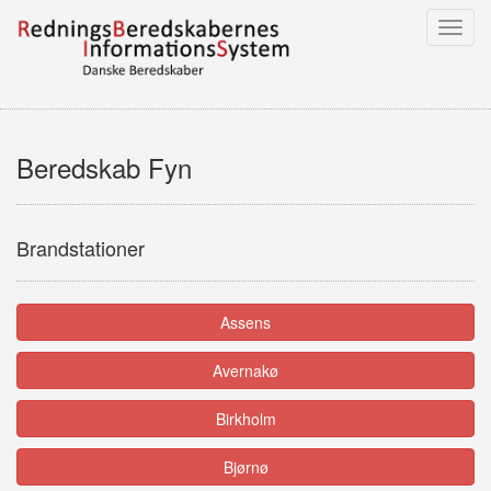
Toggl
navig
Beredskab Fyn
Brandstationer
Assens
Avernakø
Birkholm
Bjørnø